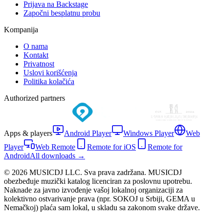
Prijava na Backstage
Započni besplatnu probu
Kompanija
O nama
Kontakt
Privatnost
Uslovi korišćenja
Politika kolačića
Authorized partners
Apps & players
Android Player
Windows Player
Web
Player
Web Remote
Remote for iOS
Remote for
Android
All downloads →
© 2026 MUSICDJ LLC. Sva prava zadržana. MUSICDJ
obezbeđuje muzički katalog licenciran za poslovnu upotrebu.
Naknade za javno izvođenje vašoj lokalnoj organizaciji za
kolektivno ostvarivanje prava (npr. SOKOJ u Srbiji, GEMA u
Nemačkoj) plaća sam lokal, u skladu sa zakonom svake države.