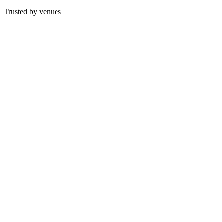
Learn more →
Trusted by venues