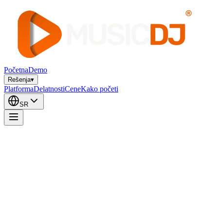
Početna
Demo
Rešenja
▾
Platforma
Delatnosti
Cene
Kako početi
SR